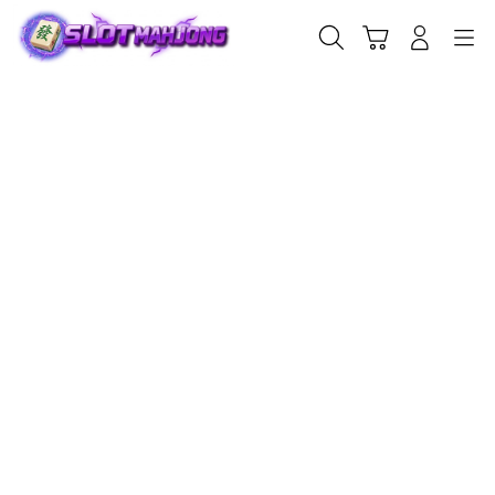
Skip
to
Cari
Troli
Login
Navigation
content