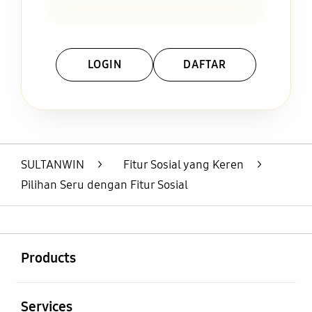
LOGIN
DAFTAR
Layer Popup Close
SULTANWIN
>
Fitur Sosial yang Keren
>
Pilihan Seru dengan Fitur Sosial
Buka
Footer Navigation
Products
Buka
Services