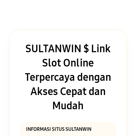
SULTANWIN $ Link
Slot Online
Terpercaya dengan
Akses Cepat dan
Mudah
INFORMASI SITUS SULTANWIN